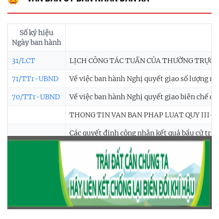
Số ký hiệu
Ngày ban hành
31/LCT
LỊCH CÔNG TÁC TUẦN CỦA THƯỜNG TRỰC HĐ
71/TTr-UBND
Về việc ban hành Nghị quyết giao số lượng n
70/TTr-UBND
Về việc ban hành Nghị quyết giao biên chế cô
THONG TIN VAN BAN PHAP LUAT QUY III-2
Các quyết định công nhận kết quả bầu cử trư