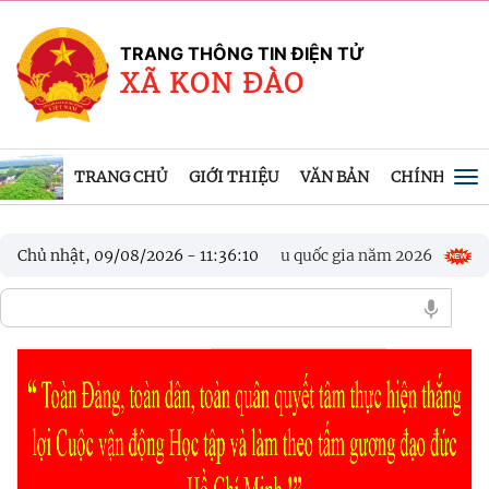
TRANG THÔNG TIN ĐIỆN TỬ
XÃ KON ĐÀO
TRANG CHỦ
GIỚI THIỆU
VĂN BẢN
CHÍNH QUY
To
na
Chương trình mục tiêu quốc gia năm 2026
Chủ nhật, 09/08/2026
-
11
:
36
:
13
Xã Kon Đào, tr
ẠT ĐỘNG HỘI VÀ CỘNG ĐỒNG