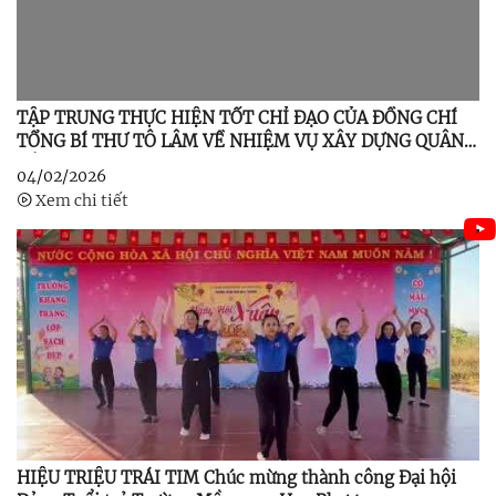
TẬP TRUNG THỰC HIỆN TỐT CHỈ ĐẠO CỦA ĐỒNG CHÍ
TỔNG BÍ THƯ TÔ LÂM VỀ NHIỆM VỤ XÂY DỰNG QUÂN
ĐỘI TRONG THỜI KỲ TỚI
04/02/2026
Xem chi tiết
HIỆU TRIỆU TRÁI TIM Chúc mừng thành công Đại hội