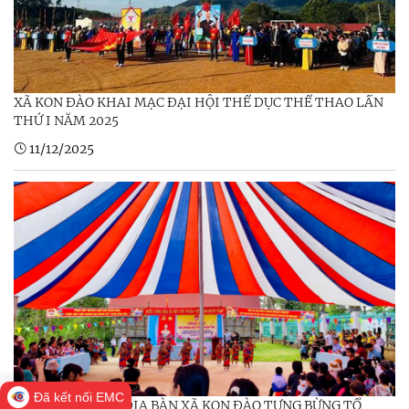
XÃ KON ĐÀO KHAI MẠC ĐẠI HỘI THỂ DỤC THỂ THAO LẦN
THỨ I NĂM 2025
11/12/2025
Đã kết nối EMC
CÁC THÔN TRÊN ĐỊA BÀN XÃ KON ĐÀO TƯNG BỪNG TỔ