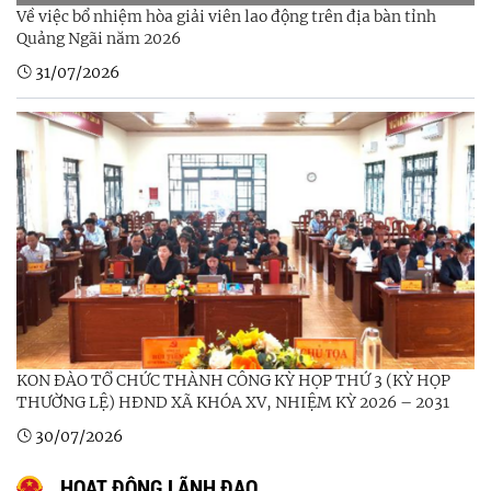
Về việc bổ nhiệm hòa giải viên lao động trên địa bàn tỉnh
Quảng Ngãi năm 2026
31/07/2026
KON ĐÀO TỔ CHỨC THÀNH CÔNG KỲ HỌP THỨ 3 (KỲ HỌP
THƯỜNG LỆ) HĐND XÃ KHÓA XV, NHIỆM KỲ 2026 – 2031
30/07/2026
HOẠT ĐỘNG LÃNH ĐẠO