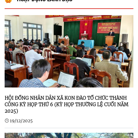
HỘI ĐỒNG NHÂN DÂN XÃ KON ĐÀO TỔ CHỨC THÀNH
CÔNG KỲ HỌP THỨ 6 (KỲ HỌP THƯỜNG LỆ CUỐI NĂM
2025)
19/12/2025