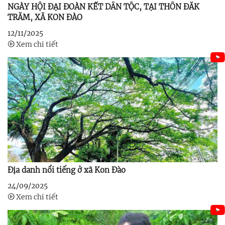
NGÀY HỘI ĐẠI ĐOÀN KẾT DÂN TỘC, TẠI THÔN ĐĂK
TRĂM, XÃ KON ĐÀO
12/11/2025
Xem chi tiết
Địa danh nổi tiếng ở xã Kon Đào
24/09/2025
Xem chi tiết