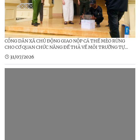
CÔNG DÂN XÃ CHỦ ĐỘNG GIAO NỘP CÁ THỂ MÈO RỪNG
CHO CƠ QUAN CHỨC NĂNG ĐỂ THẢ VỀ MÔI TRƯỜNG TỰ
NHIÊN
31/07/2026