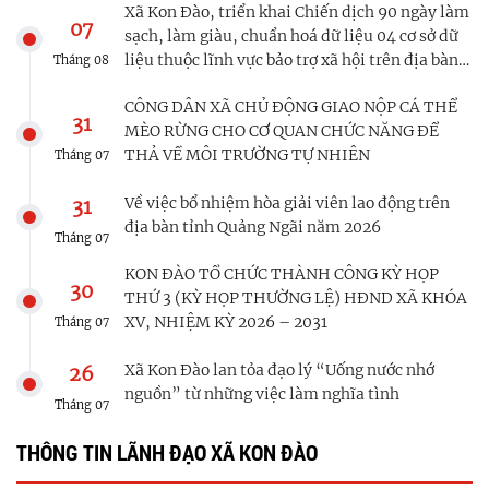
Xã Kon Đào, triển khai Chiến dịch 90 ngày làm
07
sạch, làm giàu, chuẩn hoá dữ liệu 04 cơ sở dữ
liệu thuộc lĩnh vực bảo trợ xã hội trên địa bàn
Tháng
08
xã
CÔNG DÂN XÃ CHỦ ĐỘNG GIAO NỘP CÁ THỂ
31
MÈO RỪNG CHO CƠ QUAN CHỨC NĂNG ĐỂ
THẢ VỀ MÔI TRƯỜNG TỰ NHIÊN
Tháng
07
Về việc bổ nhiệm hòa giải viên lao động trên
31
địa bàn tỉnh Quảng Ngãi năm 2026
Tháng
07
KON ĐÀO TỔ CHỨC THÀNH CÔNG KỲ HỌP
30
THỨ 3 (KỲ HỌP THƯỜNG LỆ) HĐND XÃ KHÓA
XV, NHIỆM KỲ 2026 – 2031
Tháng
07
Xã Kon Đào lan tỏa đạo lý “Uống nước nhớ
26
nguồn” từ những việc làm nghĩa tình
Tháng
07
THÔNG TIN LÃNH ĐẠO XÃ KON ĐÀO