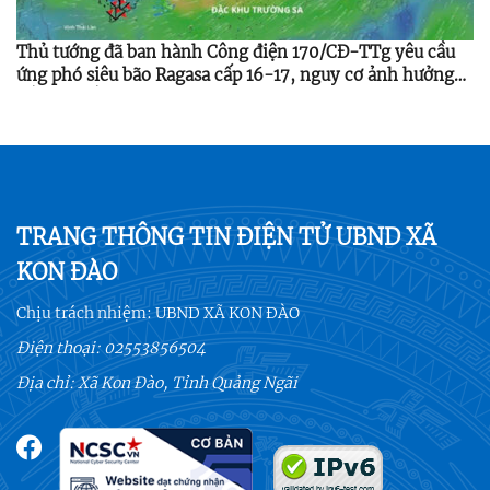
Thủ tướng đã ban hành Công điện 170/CĐ-TTg yêu cầu
ứng phó siêu bão Ragasa cấp 16-17, nguy cơ ảnh hưởng
Bắc Bộ, Bắc Trung Bộ từ 24-25/9/2025.
TRANG THÔNG TIN ĐIỆN TỬ UBND XÃ
KON ĐÀO
Chịu trách nhiệm:
UBND XÃ KON ĐÀO
Điện thoại:
02553856504
Địa chỉ: Xã Kon Đào, Tỉnh Quảng Ngãi