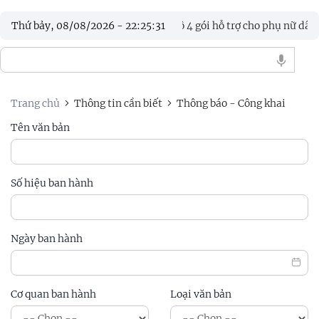
 Đào tổ chức chi trả đợt 1 chế độ 4 gói hỗ trợ cho phụ nữ dân tộc 
Thứ bảy, 08/08/2026
-
22
:
25
:
31
Trang chủ
Thông tin cần biết
Thông báo - Công khai
Tên văn bản
Số hiệu ban hành
Ngày ban hành
Cơ quan ban hành
Loại văn bản