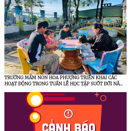
TRƯỜNG MẦM NON HOA PHƯỢNG TRIỂN KHAI CÁC
HOẠT ĐỘNG TRONG TUẦN LỄ HỌC TẬP SUỐT ĐỜI NĂM
2025