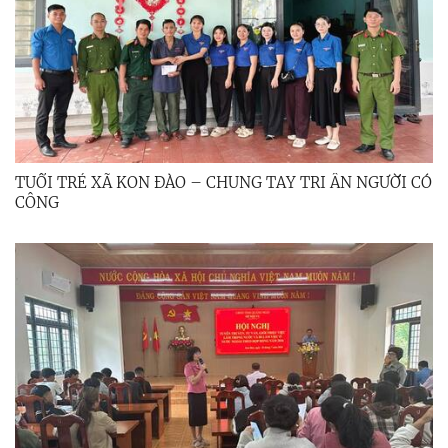
TUỔI TRẺ XÃ KON ĐÀO – CHUNG TAY TRI ÂN NGƯỜI CÓ
CÔNG