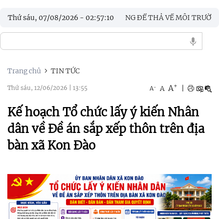
 CƠ QUAN CHỨC NĂNG ĐỂ THẢ VỀ MÔI TRƯỜNG TỰ NHIÊN
Thứ sáu, 07/08/2026
-
02
:
57
:
12
G THÁNG HÀNH ĐỘNG PHÒNG, CHỐNG MA TÚY NĂM 2026
Trang chủ
TIN TỨC
+
A
-
A
|
Thứ sáu, 12/06/2026
|
13:55
A
Kế hoạch Tổ chức lấy ý kiến Nhân
dân về Đề án sắp xếp thôn trên địa
bàn xã Kon Đào