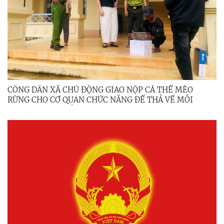
CÔNG DÂN XÃ CHỦ ĐỘNG GIAO NỘP CÁ THỂ MÈO
RỪNG CHO CƠ QUAN CHỨC NĂNG ĐỂ THẢ VỀ MÔI
TRƯỜNG TỰ NHIÊN