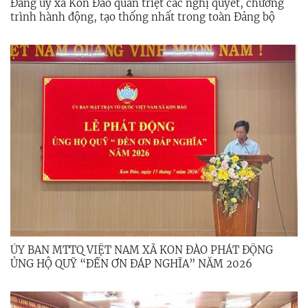
Đảng ủy xã Kon Đào quán triệt các nghị quyết, chương
trình hành động, tạo thống nhất trong toàn Đảng bộ
ỦY BAN MTTQ VIỆT NAM XÃ KON ĐÀO PHÁT ĐỘNG
ỦNG HỘ QUỸ “ĐỀN ƠN ĐÁP NGHĨA” NĂM 2026