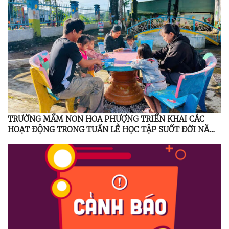
TRƯỜNG MẦM NON HOA PHƯỢNG TRIỂN KHAI CÁC
HOẠT ĐỘNG TRONG TUẦN LỄ HỌC TẬP SUỐT ĐỜI NĂM
2025