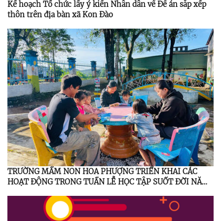
Kế hoạch Tổ chức lấy ý kiến Nhân dân về Đề án sắp xếp
thôn trên địa bàn xã Kon Đào
TRƯỜNG MẦM NON HOA PHƯỢNG TRIỂN KHAI CÁC
HOẠT ĐỘNG TRONG TUẦN LỄ HỌC TẬP SUỐT ĐỜI NĂM
2025