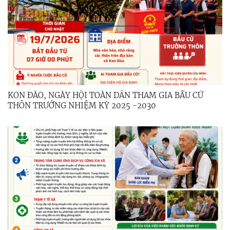
KON ĐÀO, NGÀY HỘI TOÀN DÂN THAM GIA BẦU CỬ
THÔN TRƯỞNG NHIỆM KỲ 2025 -2030