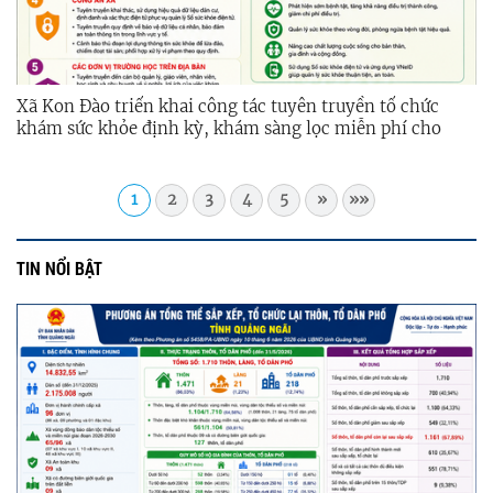
Xã Kon Đào triển khai công tác tuyên truyền tổ chức
khám sức khỏe định kỳ, khám sàng lọc miễn phí cho
người dân trên địa bàn xã
1
2
3
4
5
»
»»
TIN NỔI BẬT