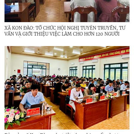
XÃ KON ĐÀO: TỔ CHỨC HỘI NGHỊ TUYÊN TRUYỀN, TƯ
VẤN VÀ GIỚI THIỆU VIỆC LÀM CHO HƠN 120 NGƯỜI
LAO ĐỘNG