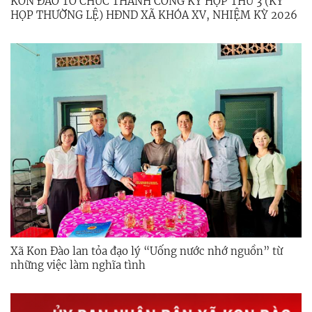
KON ĐÀO TỔ CHỨC THÀNH CÔNG KỲ HỌP THỨ 3 (KỲ
HỌP THƯỜNG LỆ) HĐND XÃ KHÓA XV, NHIỆM KỲ 2026
– 2031
Xã Kon Đào lan tỏa đạo lý “Uống nước nhớ nguồn” từ
những việc làm nghĩa tình