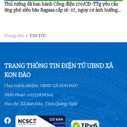
Thủ tướng đã ban hành Công điện 170/CĐ-TTg yêu cầu
ứng phó siêu bão Ragasa cấp 16-17, nguy cơ ảnh hưởng
Bắc Bộ, Bắc Trung Bộ từ 24-25/9/2025.
Trang chủ
TIN TỨC
TRANG THÔNG TIN ĐIỆN TỬ UBND XÃ
KON ĐÀO
Chịu trách nhiệm:
UBND XÃ KON ĐÀO
Điện thoại:
02553856504
Địa chỉ: Xã Kon Đào, Tỉnh Quảng Ngãi