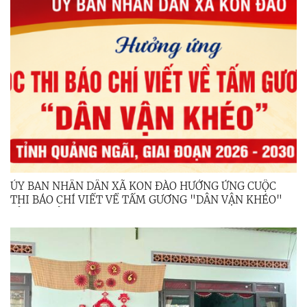
ỦY BAN NHÂN DÂN XÃ KON ĐÀO HƯỞNG ỨNG CUỘC
THI BÁO CHÍ VIẾT VỀ TẤM GƯƠNG "DÂN VẬN KHÉO"
TỈNH QUẢNG NGÃI GIAI ĐOẠN 2026 – 2030