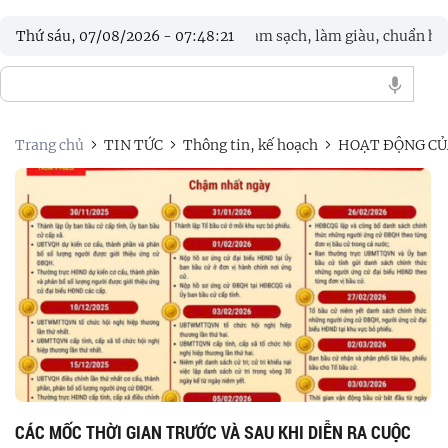
, triển khai Chiến dịch 90 ngày làm sạch, làm giàu, chuẩn hoá dữ li
Thứ sáu, 07/08/2026
-
07
:
48
:
21
Trang chủ
TIN TỨC
Thông tin, kế hoạch
HOẠT ĐỘNG CỦ
CÁC MỐC THỜI GIAN TRƯỚC VÀ SAU KHI DIỄN RA CUỘC