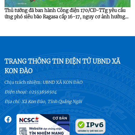
Thủ tướng đã ban hành Công điện 170/CĐ-TTg yêu cầu
ứng phó siêu bão Ragasa cấp 16-17, nguy cơ ảnh hưởng
Bắc Bộ, Bắc Trung Bộ từ 24-25/9/2025.
TRANG THÔNG TIN ĐIỆN TỬ UBND XÃ
KON ĐÀO
Chịu trách nhiệm:
UBND XÃ KON ĐÀO
Điện thoại:
02553856504
Địa chỉ: Xã Kon Đào, Tỉnh Quảng Ngãi