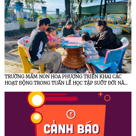
TRƯỜNG MẦM NON HOA PHƯỢNG TRIỂN KHAI CÁC
HOẠT ĐỘNG TRONG TUẦN LỄ HỌC TẬP SUỐT ĐỜI NĂM
2025