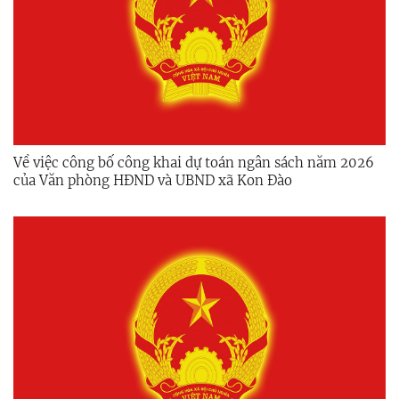
Về việc công bố công khai dự toán ngân sách năm 2026
của Văn phòng HĐND và UBND xã Kon Đào