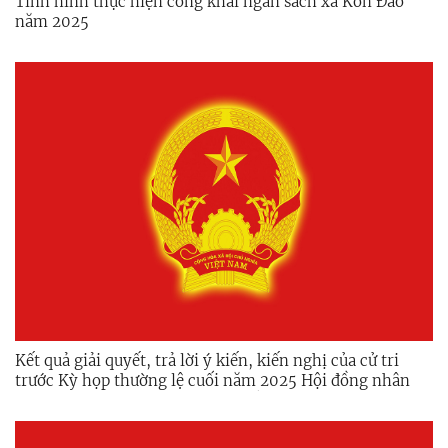
Tình hình thực hiện công khai ngân sách xã Kon Đào
năm 2025
Kết quả giải quyết, trả lời ý kiến, kiến nghị của cử tri
trước Kỳ họp thường lệ cuối năm 2025 Hội đồng nhân
dân xã Khóa XIV từ sau kỳ họp đến nay