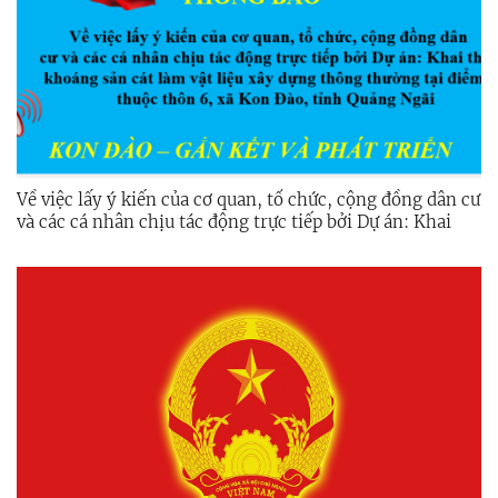
Về việc lấy ý kiến của cơ quan, tổ chức, cộng đồng dân cư
và các cá nhân chịu tác động trực tiếp bởi Dự án: Khai
thác khoáng sản cát làm vật liệu xây dựng thông thường
tại điểm mỏ thuộc thôn 6, xã Kon Đào, tỉnh Quảng Ngãi