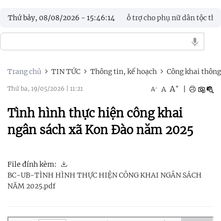
chi trả đợt 1 chế độ 4 gói hỗ trợ cho phụ nữ dân tộc thiểu số theo
Thứ bảy, 08/08/2026
-
15
:
46
:
16
Trang chủ
TIN TỨC
Thông tin, kế hoạch
Công khai thông
+
A
-
A
|
Thứ ba, 19/05/2026
|
11:21
A
Tình hình thực hiện công khai
ngân sách xã Kon Đào năm 2025
File đính kèm:
BC-UB-TÌNH HÌNH THỰC HIỆN CÔNG KHAI NGÂN SÁCH
NĂM 2025.pdf