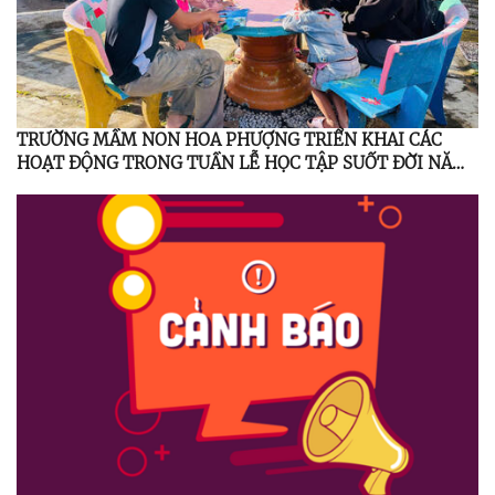
TRƯỜNG MẦM NON HOA PHƯỢNG TRIỂN KHAI CÁC
HOẠT ĐỘNG TRONG TUẦN LỄ HỌC TẬP SUỐT ĐỜI NĂM
2025