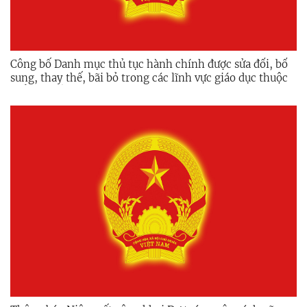
Công bố Danh mục thủ tục hành chính được sửa đổi, bổ
sung, thay thế, bãi bỏ trong các lĩnh vực giáo dục thuộc
thẩm quyền quản lý của Sở Giáo dục và Đào tạo tỉnh
Quảng Ngãi