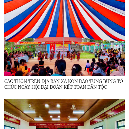
CÁC THÔN TRÊN ĐỊA BÀN XÃ KON ĐÀO TƯNG BỪNG TỔ
CHỨC NGÀY HỘI ĐẠI ĐOÀN KẾT TOÀN DÂN TỘC