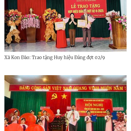
Xã Kon Đào: Trao tặng Huy hiệu Đảng đợt 02/9