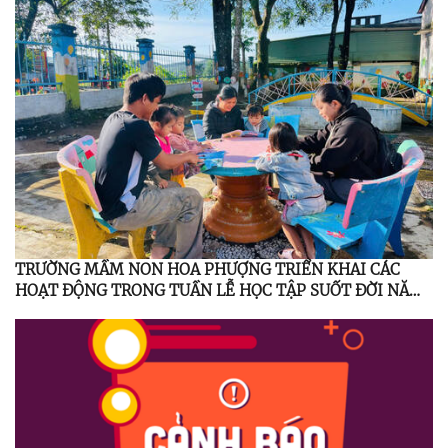
TRƯỜNG MẦM NON HOA PHƯỢNG TRIỂN KHAI CÁC
HOẠT ĐỘNG TRONG TUẦN LỄ HỌC TẬP SUỐT ĐỜI NĂM
2025