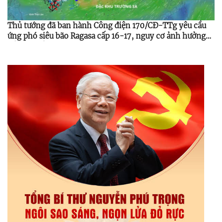
Thủ tướng đã ban hành Công điện 170/CĐ-TTg yêu cầu
ứng phó siêu bão Ragasa cấp 16-17, nguy cơ ảnh hưởng
Bắc Bộ, Bắc Trung Bộ từ 24-25/9/2025.