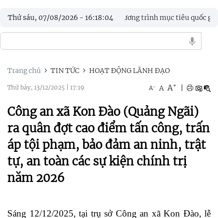
 theo Dự án 8, Chương trình mục tiêu quốc gia năm 2026
Thứ sáu, 07/08/2026
-
16
:
18
:
06
Trang chủ
TIN TỨC
HOẠT ĐỘNG LÃNH ĐẠO
+
A
-
A
|
Thứ bảy, 13/12/2025
|
17:19
A
Công an xã Kon Đào (Quảng Ngãi)
ra quân đợt cao điểm tấn công, trấn
áp tội phạm, bảo đảm an ninh, trật
tự, an toàn các sự kiện chính trị
năm 2026
Sáng 12/12/2025, tại trụ sở Công an xã Kon Đào, lễ