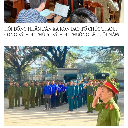
HỘI ĐỒNG NHÂN DÂN XÃ KON ĐÀO TỔ CHỨC THÀNH
CÔNG KỲ HỌP THỨ 6 (KỲ HỌP THƯỜNG LỆ CUỐI NĂM
2025)