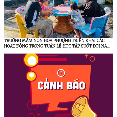
TRƯỜNG MẦM NON HOA PHƯỢNG TRIỂN KHAI CÁC
HOẠT ĐỘNG TRONG TUẦN LỄ HỌC TẬP SUỐT ĐỜI NĂM
2025